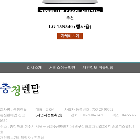
추천
LG 15N540 (행사용)
회사소개
서비스이용약관
개인정보 취급방침
회사명 : 충청렌탈
대표 : 유호상
사업자 등록번호 : 753-20-00382
통신판매업 신고 :
[사업자정보확인]
전화 : 010-3606-1471
팩스 : 042-532-
0369
주소 : 충청북도 청주시 서원구 성화동486번지(서원구신화로32번길25) 더존오피스텔101
호
개인정보관리책임자 : 유호상