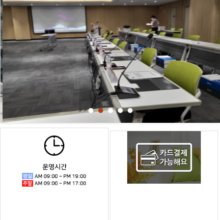
기업체
병원전
배송안
이용안
원격지
매장위
·관공
문 노
계약서
내
내
원
치
서 렌
트북
탈